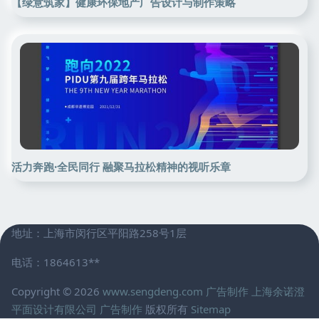
【绿意筑家】健康环保地产广告设计与制作策略
活力奔跑·全民同行 融聚马拉松精神的视听乐章
地址：上海市闵行区平阳路258号1层
电话：1864613**
Copyright © 2026
www.sengdeng.com
广告制作
上海余诺澄
平面设计有限公司
广告制作
版权所有
Sitemap